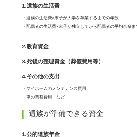
1.遺族の生活費
・遺族の生活費×末子が大学を卒業するまでの年数
・配偶者の生活費×末子が独立してから配偶者の平均余命ま
2.教育資金
3.死後の整理資金（葬儀費用等）
4.その他の支出
・マイホームのメンテナンス費用
・車の買替費用 など
遺族が準備できる資金
1.公的遺族年金