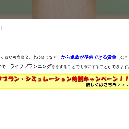
は
から遺族が準備できる資金
生活費や教育資金、老後資金など）
（公的
ライフプランニング
ので、
ををすることで明確にすることができます