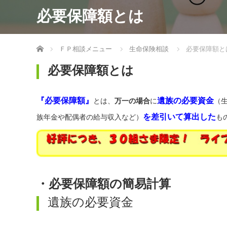
必要保障額とは
ホーム
ＦＰ相談メニュー
生命保険相談
必要保障額と
必要保障額とは
『必要保障額』
遺族の必要資金
とは、
万一の場合
に
（
を差引いて算出した
族年金や配偶者の給与収入など）
も
・必要保障額の簡易計算
遺族の必要資金