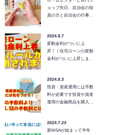
ョップ先日、自治会の役
員の方と自治会の行事で
使う備品類の買い物にホ
ームセンターに行ってき
2024.8.7
ま…
変動金利がついに上
昇！！住宅ローンの変動
金利がついに上昇しま
す！7月31日、日銀の金
融政策決定会合で政策金
2024.8.3
利を0…
投資・資産運用には手数
料が必要です投資や資産
運用の金融商品を購入す
るとき、一部のノーロー
ドといわれる投資信託を
2024.7.23
除いて…
新NISAが始まって半年