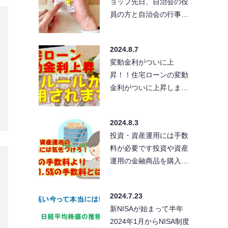
ョップ先日、自治会の役
員の方と自治会の行事で
使う備品類の買い物にホ
ームセンターに行ってき
2024.8.7
ま…
変動金利がついに上
昇！！住宅ローンの変動
金利がついに上昇しま
す！7月31日、日銀の金
融政策決定会合で政策金
2024.8.3
利を0…
投資・資産運用には手数
料が必要です投資や資産
運用の金融商品を購入す
るとき、一部のノーロー
ドといわれる投資信託を
2024.7.23
除いて…
新NISAが始まって半年
2024年1月からNISA制度